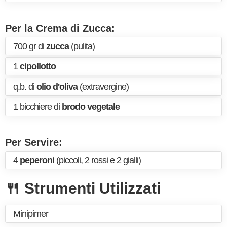
Per la Crema di Zucca:
700 gr di
zucca
(pulita)
1
cipollotto
q.b. di
olio d'oliva
(extravergine)
1 bicchiere di
brodo vegetale
Per Servire:
4
peperoni
(piccoli, 2 rossi e 2 gialli)
🍴 Strumenti Utilizzati
Minipimer