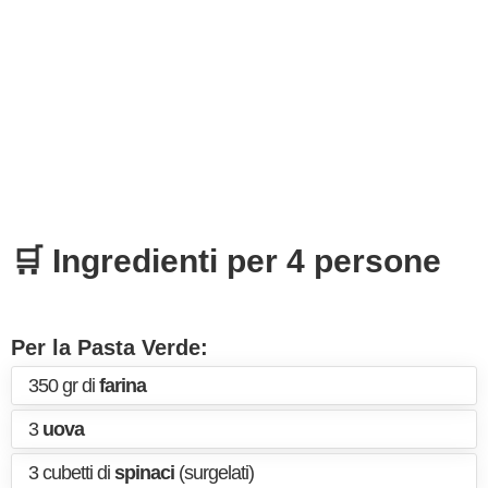
🛒 Ingredienti per 4 persone
Per la Pasta Verde:
350 gr di
farina
3
uova
3 cubetti di
spinaci
(surgelati)