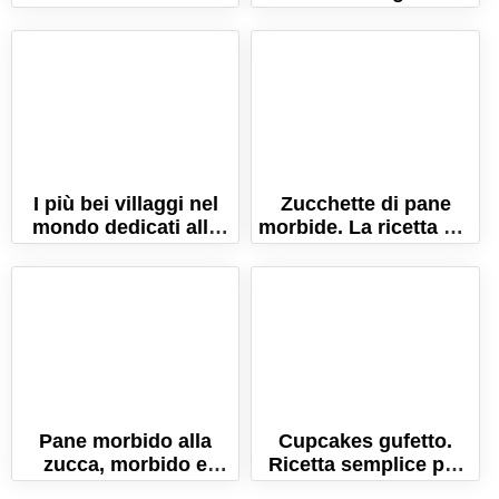
Ricetta tradizionale al
orrore per tutti i sensi!
forno!
I più bei villaggi nel
Zucchette di pane
mondo dedicati alla
morbide. La ricetta dei
zucca!
panini alla zucca di
Halloween!
Pane morbido alla
Cupcakes gufetto.
zucca, morbido e
Ricetta semplice per
colorato
un dolce di Halloween!