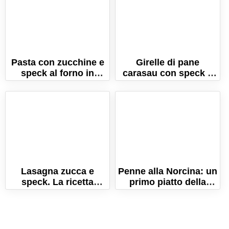
Pasta con zucchine e
Girelle di pane
speck al forno in
carasau con speck e
bianco!
provola
Lasagna zucca e
Penne alla Norcina: un
speck. La ricetta
primo piatto della
autunnale per delle
tradizione umbra!
lasagne senza uova!