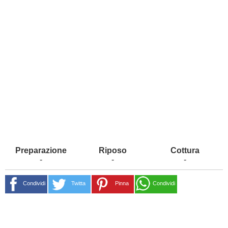
-
-
-
Condividi
Twitta
Pinna
Condividi