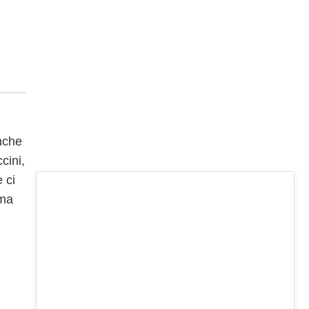
nche
cini,
 ci
 ma