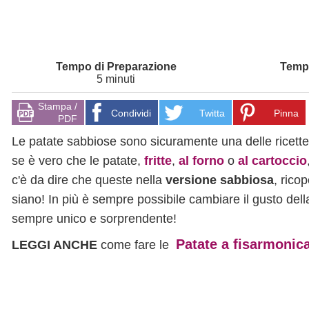
5 minuti
Stampa /
Condividi
Twitta
Pinna
PDF
Le patate sabbiose sono sicuramente una delle ricette
se è vero che le patate,
fritte
,
al forno
o
al cartoccio
c'è da dire che queste nella
versione sabbiosa
, rico
siano! In più è sempre possibile cambiare il gusto del
sempre unico e sorprendente!
Patate a fisarmonic
LEGGI ANCHE
come fare le