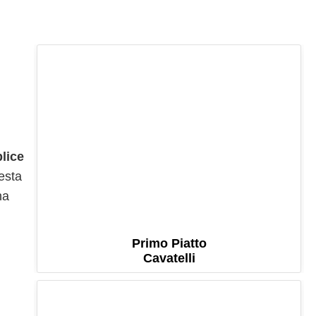
lice
esta
na
Primo Piatto
Cavatelli