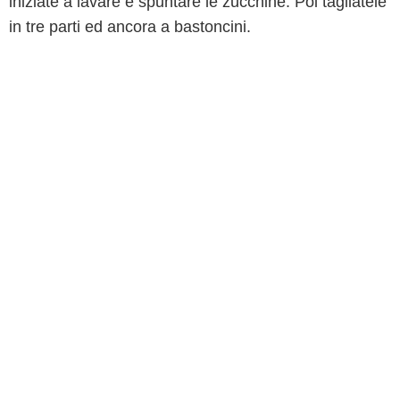
iniziate a lavare e spuntare le zucchine. Poi tagliatele
in tre parti ed ancora a bastoncini.