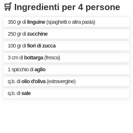
🛒 Ingredienti per 4 persone
350 gr di
linguine
(spaghetti o altra pasta)
250 gr di
zucchine
100 gr di
fiori di zucca
3 cm di
bottarga
(fresca)
1 spicchio di
aglio
q.b. di
olio d'oliva
(extravergine)
q.b. di
sale