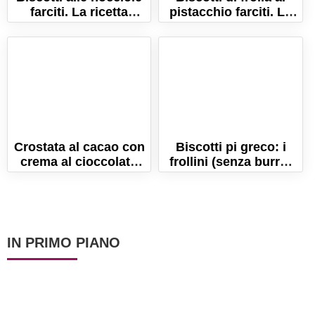
farciti. La ricetta
pistacchio farciti. La
perfetta per i biscotti
ricetta dei frollini
di Natale!
golosi!
Crostata al cacao con
Biscotti pi greco: i
crema al cioccolato
frollini (senza burro)
bianco. La ricetta
per festeggiare il pi-
facile e veloce!
graco day!
IN PRIMO PIANO