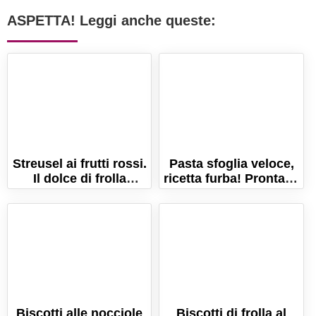
ASPETTA! Leggi anche queste:
Streusel ai frutti rossi.
Pasta sfoglia veloce,
Il dolce di frolla
ricetta furba! Pronta in
sbriciolata con frutti di
5 minuti!
bosco!
Biscotti alle nocciole
Biscotti di frolla al