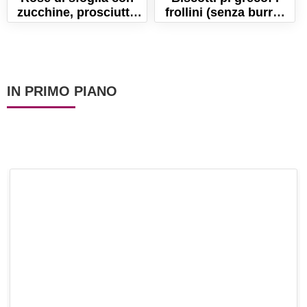
zucchine, prosciutto
frollini (senza burro)
cotto e scamorza
per festeggiare il pi-
graco day!
IN PRIMO PIANO