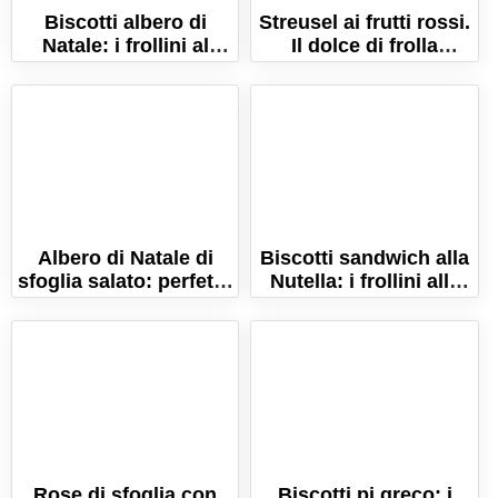
Biscotti albero di
Streusel ai frutti rossi.
Natale: i frollini al
Il dolce di frolla
burro delle feste!
sbriciolata con frutti di
bosco!
Albero di Natale di
Biscotti sandwich alla
sfoglia salato: perfetto
Nutella: i frollini alle
per l'aperitivo delle
nocciole e cacao!
feste!
Rose di sfoglia con
Biscotti pi greco: i