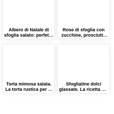
Albero di Natale di
Rose di sfoglia con
sfoglia salato: perfetto
zucchine, prosciutto
per l'aperitivo delle
cotto e scamorza
feste!
Torta mimosa salata.
Sfogliatine dolci
La torta rustica per la
glassate. La ricetta dei
Festa della Donna!
dolcetti di sfoglia
velocissimi!