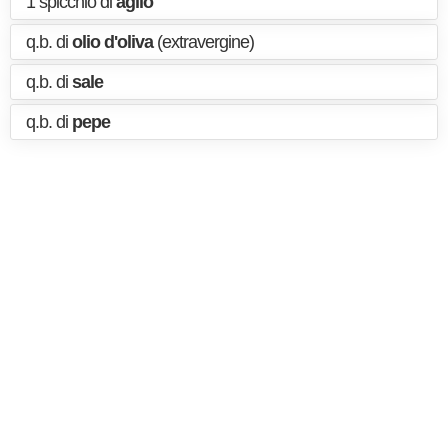
1 spicchio di
aglio
q.b. di
olio d'oliva
(extravergine)
q.b. di
sale
q.b. di
pepe