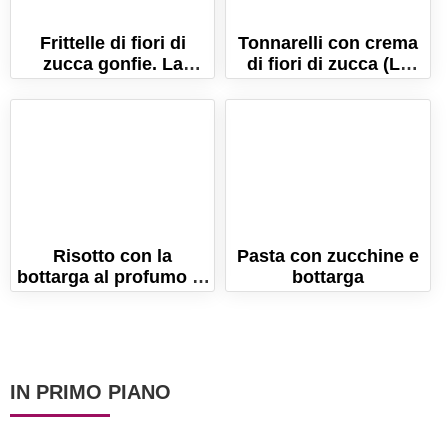
Frittelle di fiori di
Tonnarelli con crema
zucca gonfie. La
di fiori di zucca (La
ricetta semplice e
ricetta estiva
veloce!
gustosa!)
Risotto con la
Pasta con zucchine e
bottarga al profumo di
bottarga
timo. La ricetta
cremosissima!
IN PRIMO PIANO