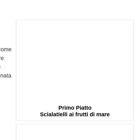
 Come
re
e
 nata
Primo Piatto
Scialatielli ai frutti di mare