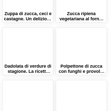
Zuppa di zucca, ceci e
Zucca ripiena
castagne. Un delizioso
vegetariana al forno:
comfort food
la ricetta buona e
autunnale!
salutare!
Dadolata di verdure di
Polpettone di zucca
stagione. La ricetta
con funghi e provola.
per un piatto di
La ricetta vegetariana!
benessere!