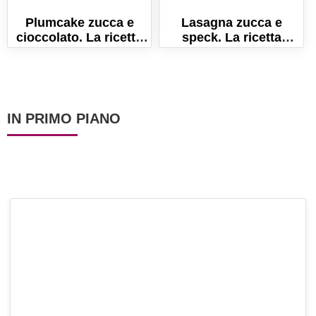
Plumcake zucca e
Lasagna zucca e
cioccolato. La ricetta
speck. La ricetta
per farlo morbido e
autunnale per delle
umido!
lasagne senza uova!
IN PRIMO PIANO