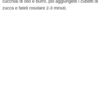
cucchiai di olio e burro, poi aggiungete i cubetti di
zucca e fateli rosolare 2-3 minuti.