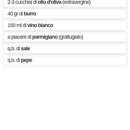
2-3 cucchiai di
olio d'oliva
(extravergine)
40 gr di
burro
150 ml di
vino bianco
a piacere di
parmigiano
(grattugiato)
q.b. di
sale
q.b. di
pepe