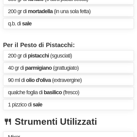
200 gr di
mortadella
(in una sola fetta)
q.b. di
sale
Per il Pesto di Pistacchi:
200 gr di
pistacchi
(sgusciati)
40 gr di
parmigiano
(grattugiato)
90 ml di
olio d'oliva
(extravergine)
qualche foglia di
basilico
(fresco)
1 pizzico di
sale
🍴 Strumenti Utilizzati