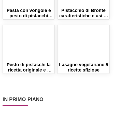
Pasta con vongole e
Pistacchio di Bronte
pesto di pistacchi
caratteristiche e usi in
fatto in casa (Ricetta
cucina dell'oro verde
facile e gustosa!)
siciliano
Pesto di pistacchi la
Lasagne vegetariane 5
ricetta originale e 5
ricette sfiziose
varianti
IN PRIMO PIANO