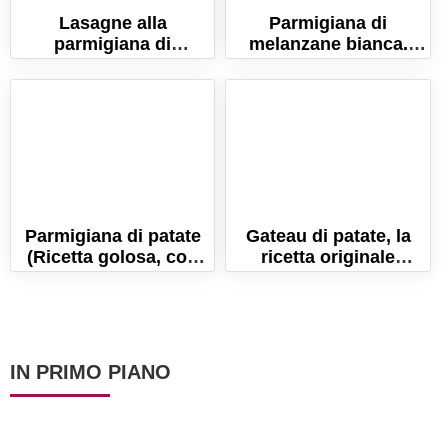
Lasagne alla
Parmigiana di
parmigiana di
melanzane bianca.
melanzane al forno.
Ricetta con prosciutto
Ricetta gustosissima!
e mozzarella!
Parmigiana di patate
Gateau di patate, la
(Ricetta golosa, con
ricetta originale
prosciutto e
napoletana. Veloce da
mozzarella)
preparare.
IN PRIMO PIANO