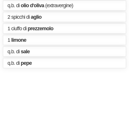
q.b. di
olio d'oliva
(extravergine)
2 spicchi di
aglio
1 ciuffo di
prezzemolo
1
limone
q.b. di
sale
q.b. di
pepe