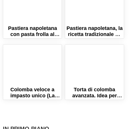
Pastiera napoletana
Pastiera napoletana, la
con pasta frolla al
ricetta tradizionale e i
cacao
segreti per farla
perfetta!
Colomba veloce a
Torta di colomba
impasto unico (La
avanzata. Idea per
ricetta per un lievitato
riciclare i dolci di
sofficissimo!)
Pasqua!
IN PRIMO PIANO