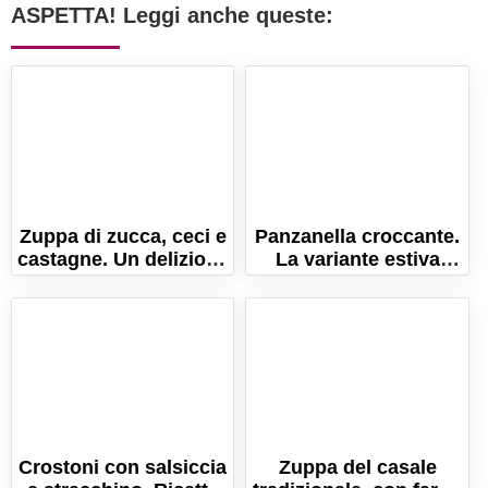
ASPETTA! Leggi anche queste:
Zuppa di zucca, ceci e
Panzanella croccante.
castagne. Un delizioso
La variante estiva
comfort food
della ricetta originale
autunnale!
toscana!
Crostoni con salsiccia
Zuppa del casale