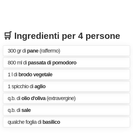
🛒 Ingredienti per 4 persone
300 gr di
pane
(raffermo)
800 ml di
passata di pomodoro
1 l di
brodo vegetale
1 spicchio di
aglio
q.b. di
olio d'oliva
(extravergine)
q.b. di
sale
qualche foglia di
basilico