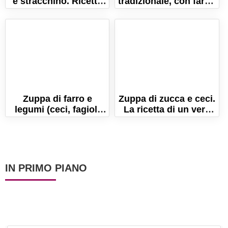
e stracchino. Ricetta
tradizionale, con farro,
Toscana salva cena in
fagioli e ceci!
5 minuti!
Zuppa di farro e
Zuppa di zucca e ceci.
legumi (ceci, fagioli
La ricetta di un vero
cannellini e borlotti).
comfort food!
Ricetta facile!
IN PRIMO PIANO