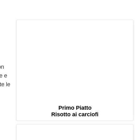
on
le e
te le
Primo Piatto
Risotto ai carciofi