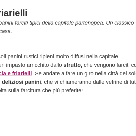
arielli
 panini farciti tipici della capitale partenopea. Un classico
 casa.
li panini rustici ripieni molto diffusi nella capitale
un impasto arricchito dallo
strutto,
che vengono farciti c
ia e friarielli
. Se andate a fare un giro nella città del so
i
deliziosi panini
, che vi chiameranno dalle vetrine di tut
ta sulla farcitura che più preferite!