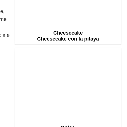
e,
ome
Cheesecake
cia e
Cheesecake con la pitaya