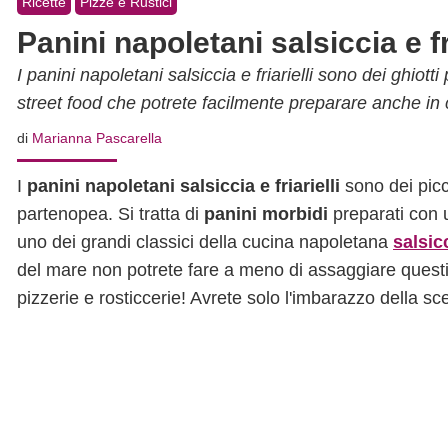
Ricette
Pizze e Rustici
Panini napoletani salsiccia e fri
I panini napoletani salsiccia e friarielli sono dei ghiotti
street food che potrete facilmente preparare anche in
di
Marianna Pascarella
I
panini napoletani salsiccia e friarielli
sono dei picco
partenopea. Si tratta di
panini morbidi
preparati con 
uno dei grandi classici della cucina napoletana
salsicc
del mare non potrete fare a meno di assaggiare quest
pizzerie e rosticcerie! Avrete solo l'imbarazzo della scel