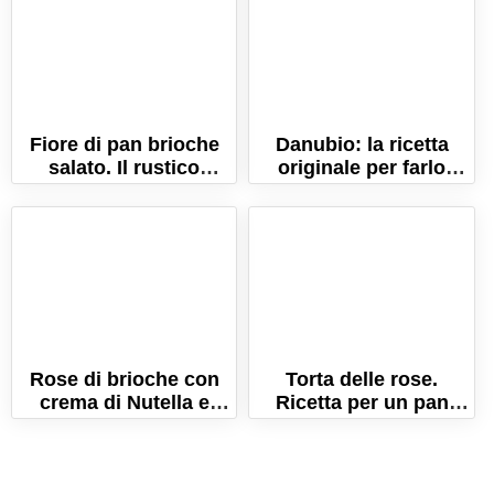
Fiore di pan brioche
Danubio: la ricetta
salato. Il rustico
originale per farlo
lievitato buono e
morbidissimo!
scenografico!
Rose di brioche con
Torta delle rose.
crema di Nutella e
Ricetta per un pan
mascarpone
brioche morbidissimo
e sfogliato!