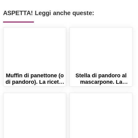
ASPETTA! Leggi anche queste:
Muffin di panettone (o
Stella di pandoro al
di pandoro). La ricetta
mascarpone. La
pronta in 5 minuti!
ricetta del dolce di
Natale farcito!