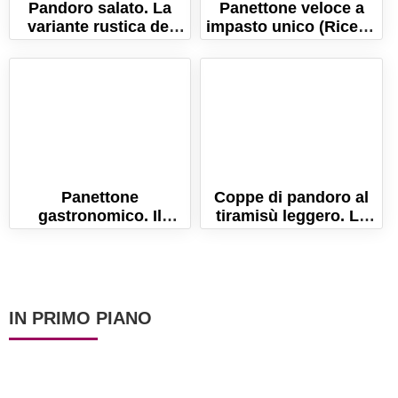
Pandoro salato. La
Panettone veloce a
variante rustica del
impasto unico (Ricetta
classico dolce di
con lievito di birra)
Natale!
Panettone
Coppe di pandoro al
gastronomico. Il
tiramisù leggero. La
panettone salato
ricetta facile e golosa!
farcito delle feste!
IN PRIMO PIANO