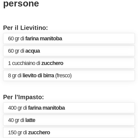
persone
Per il Lievitino:
60 gr di
farina manitoba
60 gr di
acqua
1 cucchiaino di
zucchero
8 gr di
lievito di birra
(fresco)
Per l'Impasto:
400 gr di
farina manitoba
40 gr di
latte
150 gr di
zucchero