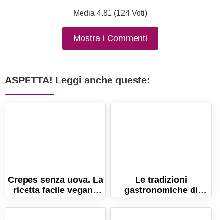
Media 4.81 (124 Voti)
Mostra i Commenti
ASPETTA! Leggi anche queste:
Crepes senza uova. La
Le tradizioni
ricetta facile vegana
gastronomiche di
per fare le crepe
Carnevale: una festa
morbidissime!
di sapori e delizie!