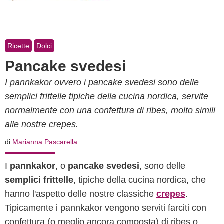
Ricette
Dolci
Pancake svedesi
I pannkakor ovvero i pancake svedesi sono delle
semplici frittelle tipiche della cucina nordica, servite
normalmente con una confettura di ribes, molto simili
alle nostre crepes.
di
Marianna Pascarella
I
pannkakor
, o
pancake svedesi
, sono delle
semplici frittelle
, tipiche della cucina nordica, che
hanno l'aspetto delle nostre classiche
crepes
.
Tipicamente i pannkakor vengono serviti farciti con
confettura (o meglio ancora composta) di ribes o