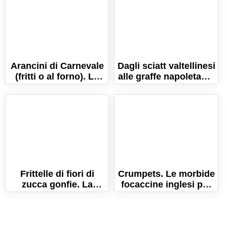
Arancini di Carnevale
Dagli sciatt valtellinesi
(fritti o al forno). La
alle graffe napoletane.
ricetta originale
Viaggio nello street
marchigiana!
food italiano
Frittelle di fiori di
Crumpets. Le morbide
zucca gonfie. La
focaccine inglesi per
ricetta semplice e
farciture dolci o
veloce!
salate!