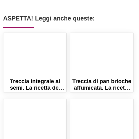
ASPETTA! Leggi anche queste:
Treccia integrale ai
Treccia di pan brioche
semi. La ricetta del
affumicata. La ricetta
pane rustico fatto in
della treccia salata
casa!
morbidissima!