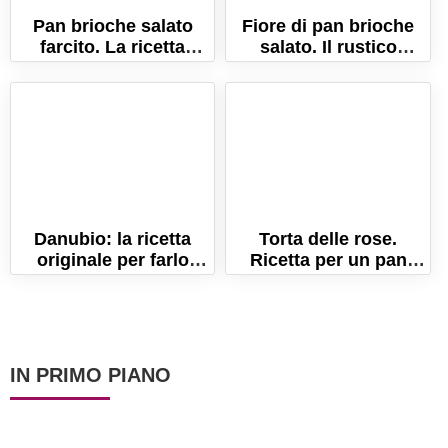
Pan brioche salato
Fiore di pan brioche
farcito. La ricetta
salato. Il rustico
semplice per farlo
lievitato buono e
sofficissimo!
scenografico!
Danubio: la ricetta
Torta delle rose.
originale per farlo
Ricetta per un pan
morbidissimo!
brioche morbidissimo
e sfogliato!
IN PRIMO PIANO