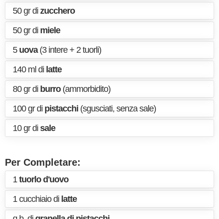
50 gr di
zucchero
50 gr di
miele
5
uova
(3 intere + 2 tuorli)
140 ml di
latte
80 gr di
burro
(ammorbidito)
100 gr di
pistacchi
(sgusciati, senza sale)
10 gr di
sale
Per Completare:
1
tuorlo d'uovo
1 cucchiaio di
latte
q.b. di
granella di pistacchi