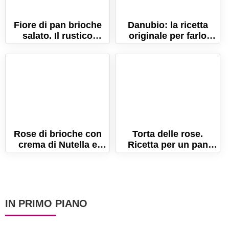
Fiore di pan brioche
Danubio: la ricetta
salato. Il rustico
originale per farlo
lievitato buono e
morbidissimo!
scenografico!
Rose di brioche con
Torta delle rose.
crema di Nutella e
Ricetta per un pan
mascarpone
brioche morbidissimo
e sfogliato!
IN PRIMO PIANO