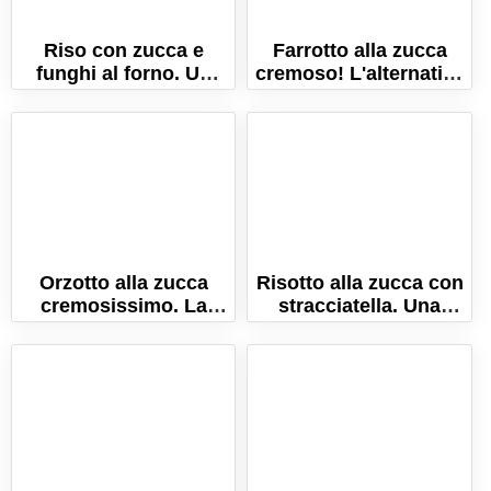
Riso con zucca e
Farrotto alla zucca
funghi al forno. Un
cremoso! L'alternativa
timballo ricco e
rustica e nutriente al
gustoso!
risotto!
Orzotto alla zucca
Risotto alla zucca con
cremosissimo. La
stracciatella. Una
ricetta facile pronta in
variante semplice e
pochi minuti!
sfiziosa!