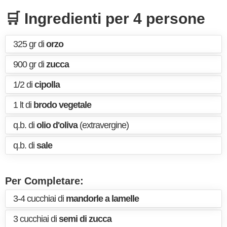
🛒 Ingredienti per 4 persone
325 gr di
orzo
900 gr di
zucca
1/2 di
cipolla
1 lt di
brodo vegetale
q.b. di
olio d'oliva
(extravergine)
q.b. di
sale
Per Completare:
3-4 cucchiai di
mandorle a lamelle
3 cucchiai di
semi di zucca