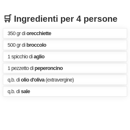
🛒 Ingredienti per 4 persone
350 gr di
orecchiette
500 gr di
broccolo
1 spicchio di
aglio
1 pezzetto di
peperoncino
q.b. di
olio d'oliva
(extravergine)
q.b. di
sale