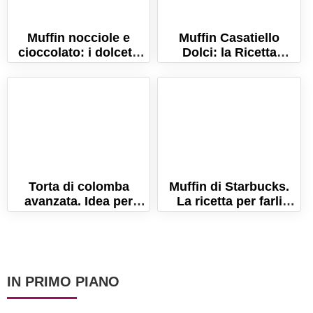
Muffin nocciole e
Muffin Casatiello
cioccolato: i dolcetti
Dolci: la Ricetta
soffici e golosi, amati
Napoletana per la
dai bambini!
Pasqua
Torta di colomba
Muffin di Starbucks.
avanzata. Idea per
La ricetta per farli
riciclare i dolci di
come gli originali!
Pasqua!
IN PRIMO PIANO