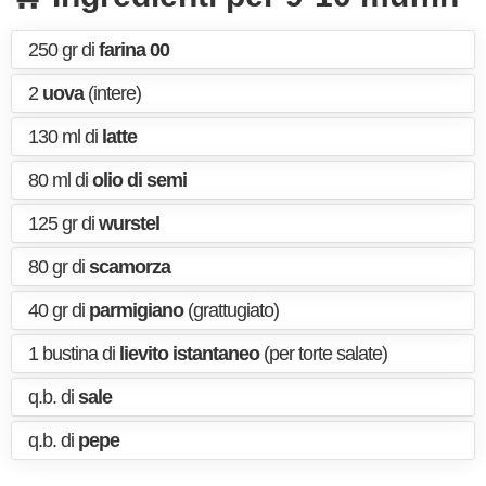
250 gr di
farina 00
2
uova
(intere)
130 ml di
latte
80 ml di
olio di semi
125 gr di
wurstel
80 gr di
scamorza
40 gr di
parmigiano
(grattugiato)
1 bustina di
lievito istantaneo
(per torte salate)
q.b. di
sale
q.b. di
pepe