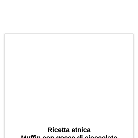
Ricetta etnica
Muffin con gocce di cioccolato