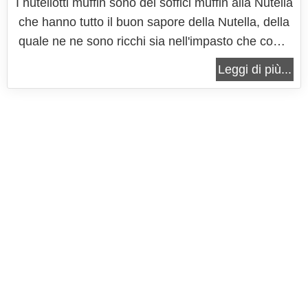
I nutellotti muffin sono dei soffici muffin alla Nutella
che hanno tutto il buon sapore della Nutella, della
quale ne ne sono ricchi sia nell'impasto che come
farcitura. Questi deliziosi muffin alla Nutella infatti
Leggi di più...
sono preparati con la buonissima crema di
nocciole e cioccolato sia nell'impasto, al quale
infatti non...