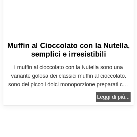
Muffin al Cioccolato con la Nutella,
semplici e irresistibili
I muffin al cioccolato con la Nutella sono una
variante golosa dei classici muffin al cioccolato,
sono dei piccoli dolci monoporzione preparati con
un soffice impasto al cioccolato arricchiti da un
Leggi di più...
tenero cuore di Nutella. Se volete concedervi un
dolcetto semplice che vi avvolga con tutto il calore
del cioccolato...