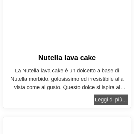
Nutella lava cake
La Nutella lava cake è un dolcetto a base di
Nutella morbido, golosissimo ed irresistibile alla
vista come al gusto. Questo dolce si ispira al
classico tortino al cioccolato con cuore fondente,
Leggi di più...
che con il morbido e cremoso ripieno di cioccolato
fuso rende sublime un piccolo dessert. La Nutella
lava cake è un dolce...