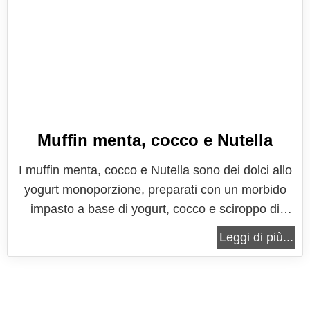
Muffin menta, cocco e Nutella
I muffin menta, cocco e Nutella sono dei dolci allo
yogurt monoporzione, preparati con un morbido
impasto a base di yogurt, cocco e sciroppo di
menta. Questi piccoli e deliziosi muffin dal colorito
Leggi di più...
estivo brillante vengono poi farciti con Nutella e
cocco grattugiato, che li rendono ancora più buoni
ed irresistibili....