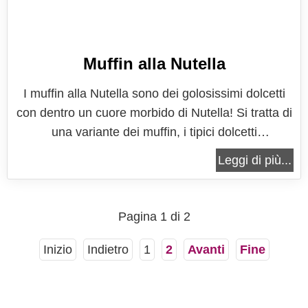
Muffin alla Nutella
I muffin alla Nutella sono dei golosissimi dolcetti
con dentro un cuore morbido di Nutella! Si tratta di
una variante dei muffin, i tipici dolcetti
monoporzione, soffici e profumati, da preparare in
Leggi di più...
mille modi, che non lasciano scampo a nessuno.
Se volete arricchire ulteriormente il sapore dei
vostri muffin alla...
Pagina 1 di 2
Inizio
Indietro
1
2
Avanti
Fine