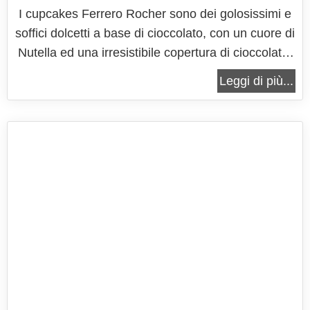
I cupcakes Ferrero Rocher sono dei golosissimi e
soffici dolcetti a base di cioccolato, con un cuore di
Nutella ed una irresistibile copertura di cioccolato,
per completare il tutto un delizioso Ferrero Rocher
Leggi di più...
e della sfiziosa e croccante granella di nocciole. I
cupcakes Ferrero Rocher sono la ricetta ideale
per...