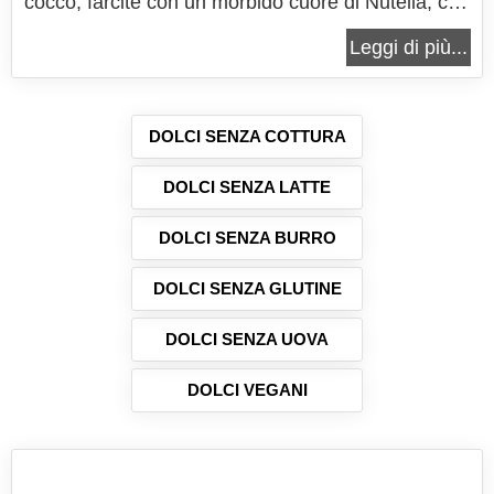
cocco, farcite con un morbido cuore di Nutella, che
resta cremoso anche dopo la cottura. Dolcetti
Leggi di più...
semplici che fanno impazzire grandi e piccini, con
una sorpresa al cioccolato racchiusa al loro
interno. I muffin cocco e...
DOLCI SENZA COTTURA
DOLCI SENZA LATTE
DOLCI SENZA BURRO
DOLCI SENZA GLUTINE
DOLCI SENZA UOVA
DOLCI VEGANI