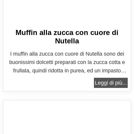
Muffin alla zucca con cuore di
Nutella
I muffin alla zucca con cuore di Nutella sono dei
buonissimi dolcetti preparati con la zucca cotta e
frullata, quindi ridotta in purea, ed un impasto
semplice, come quello classico dei muffin. I muffin
Leggi di più...
alla zucca come sempre vengono arricchiti dalle
spezie che meglio sposano il sapore di questo
ortaggio: cannella,...