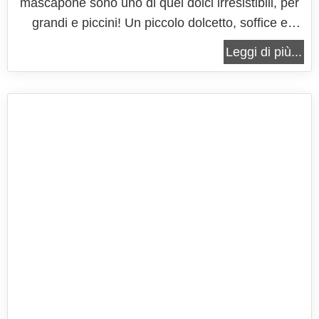
mascapone sono uno di quei dolci irresistibili, per
grandi e piccini! Un piccolo dolcetto, soffice e
profumato, ricoperto da una crema dolce e golosa
Leggi di più...
alla Nutella. La base di questi cupcakes è stata
realizzata con dei semplici muffin al cioccolato, i
dolci preferiti...