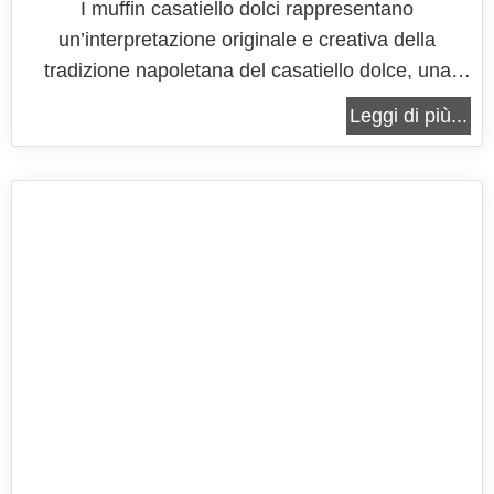
I muffin casatiello dolci rappresentano
un’interpretazione originale e creativa della
tradizione napoletana del casatiello dolce, una
fusione tra il carattere conviviale e simbolico del
Leggi di più...
casatiello e la praticità moderna dei muffin,
declinata però in chiave dolce, inaspettata e
sorprendentemente armoniosa. Se vuoi...