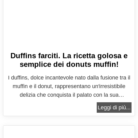
Duffins farciti. La ricetta golosa e
semplice dei donuts muffin!
I duffins, dolce incantevole nato dalla fusione tra il
muffin e il donut, rappresentano un'irresistibile
delizia che conquista il palato con la sua
combinazione unica di morbidezza e
Leggi di più...
croccantezza. Questa creazione culinaria, spesso
definita anche come "donut muffin", fonde due
classici della pasticceria in un'unica...