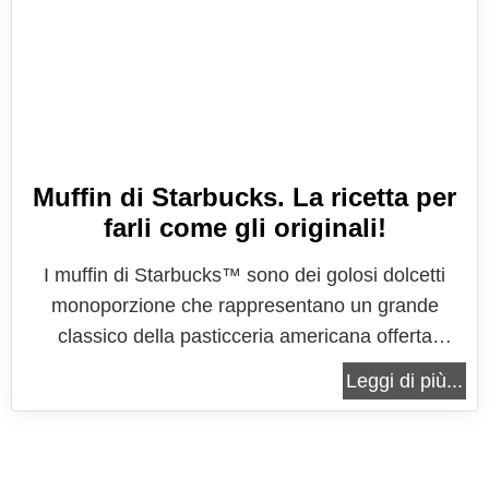
Muffin di Starbucks. La ricetta per
farli come gli originali!
I muffin di Starbucks™ sono dei golosi dolcetti
monoporzione che rappresentano un grande
classico della pasticceria americana offerta
insieme al classico caffè nelle migliori caffetterie
Leggi di più...
locali e nelle catene internazionali, come quella di
Starbucks™. La prima cosa che salta all'occhio nel
vedere questi magnifici...