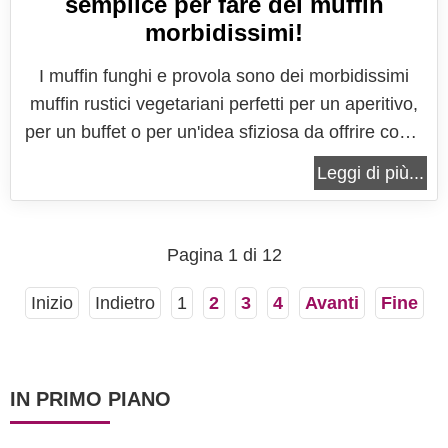
semplice per fare dei muffin
morbidissimi!
I muffin funghi e provola sono dei morbidissimi
muffin rustici vegetariani perfetti per un aperitivo,
per un buffet o per un'idea sfiziosa da offrire come
merenda salata. Come tutti i muffin anche questi
Leggi di più...
sono facilissimi da preparare, proprio perchè
questo tipo di tortine non richiedono lavorazione, vi
basterà...
Pagina 1 di 12
Inizio
Indietro
1
2
3
4
Avanti
Fine
IN PRIMO PIANO