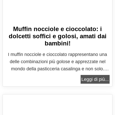
Muffin nocciole e cioccolato: i
dolcetti soffici e golosi, amati dai
bambini!
I muffin nocciole e cioccolato rappresentano una
delle combinazioni più golose e apprezzate nel
mondo della pasticceria casalinga e non solo.
Questi dolcetti, soffici e profumati, uniscono la
Leggi di più...
rotondità e il sapore intenso delle nocciole con la
dolcezza avvolgente del cioccolato, dando vita a
un prodotto da forno...