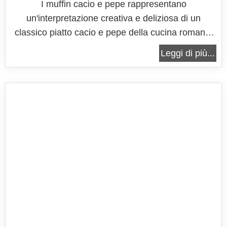
I muffin cacio e pepe rappresentano
un'interpretazione creativa e deliziosa di un
classico piatto cacio e pepe della cucina romana.
Originariamente un piatto di pasta semplice ma
Leggi di più...
incredibilmente saporito, il cacio e pepe ha
conquistato il cuore degli amanti del buon cibo con
la sua combinazione di formaggio pecorino,...