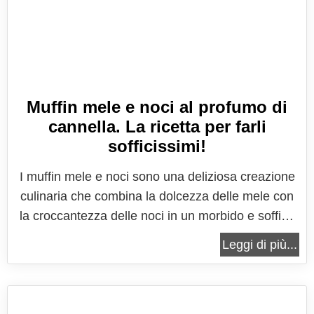
Muffin mele e noci al profumo di
cannella. La ricetta per farli
sofficissimi!
I muffin mele e noci sono una deliziosa creazione
culinaria che combina la dolcezza delle mele con
la croccantezza delle noci in un morbido e soffice
involucro da pasticceria. Questi muffin
Leggi di più...
rappresentano un perfetto equilibrio tra i sapori e
le consistenze, offrendo un'esperienza culinaria
straordinaria per i palati...