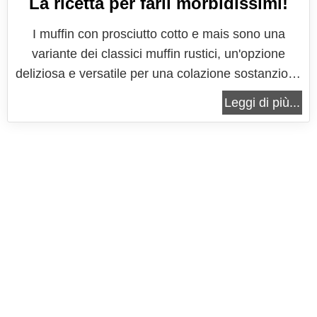
La ricetta per farli morbidissimi!
I muffin con prosciutto cotto e mais sono una
variante dei classici muffin rustici, un'opzione
deliziosa e versatile per una colazione sostanziosa
o uno spuntino saporito. Questa combinazione di
Leggi di più...
ingredienti crea un equilibrio perfetto tra la
dolcezza del mais, la salinità del prosciutto cotto e
la morbidezza...