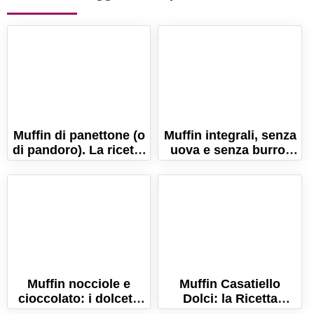
Muffin di panettone (o
Muffin integrali, senza
di pandoro). La ricetta
uova e senza burro!
pronta in 5 minuti!
La ricetta perfetta!
Muffin nocciole e
Muffin Casatiello
cioccolato: i dolcetti
Dolci: la Ricetta
soffici e golosi, amati
Napoletana per la