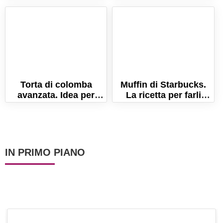
dai bambini!
Pasqua
Torta di colomba
Muffin di Starbucks.
avanzata. Idea per
La ricetta per farli
riciclare i dolci di
come gli originali!
Pasqua!
IN PRIMO PIANO