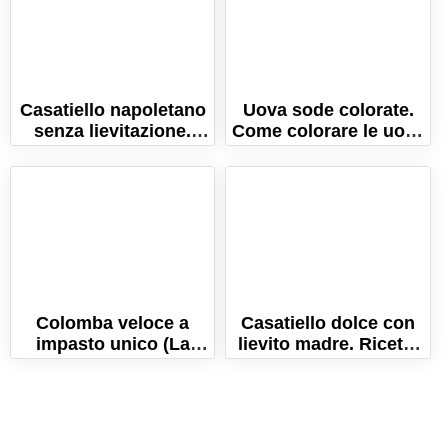
Casatiello napoletano
Uova sode colorate.
senza lievitazione.
Come colorare le uova
Ricetta facile e veloce!
con coloranti naturali!
Colomba veloce a
Casatiello dolce con
impasto unico (La
lievito madre. Ricetta
ricetta per un lievitato
originale della nonna!
sofficissimo!)