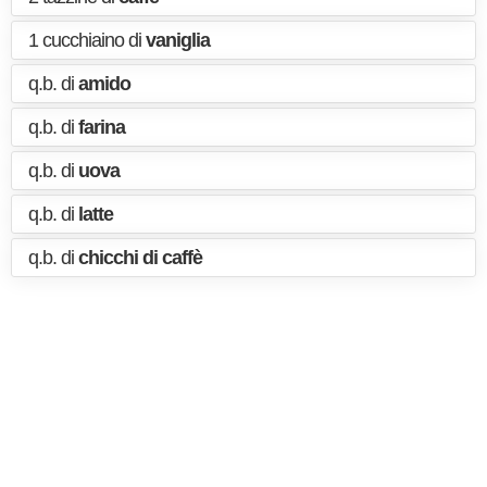
1 cucchiaino di
vaniglia
q.b. di
amido
q.b. di
farina
q.b. di
uova
q.b. di
latte
q.b. di
chicchi di caffè