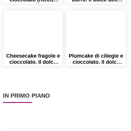
veloce e senza lievito!)
tradizione campana!
Cheesecake fragole e
Plumcake di ciliegie e
cioccolato. Il dolce
cioccolato. Il dolce
goloso e fresco, senza
soffice e goloso per
cottura!
l'estate!
IN PRIMO PIANO