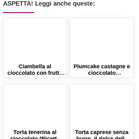
ASPETTA! Leggi anche queste:
Ciambella al
Plumcake castagne e
cioccolato con frutta
cioccolato
secca, morbida e
morbidissimo! (la
gustosa!
ricetta senza burro!)
Torta tenerina al
Torta caprese senza
cioccolato (Ricetta
burro. Il dolce della