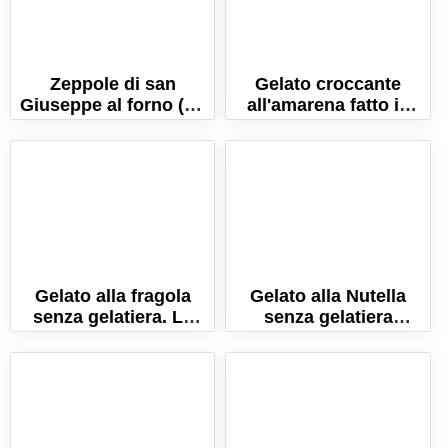
Zeppole di san
Gelato croccante
Giuseppe al forno (La
all'amarena fatto in
ricetta, con trucchi e
casa
consigli!)
Gelato alla fragola
Gelato alla Nutella
senza gelatiera. La
senza gelatiera
ricetta per farlo
(Pronto in 5 minuti!)
cremosissimo!
La ricetta semplice