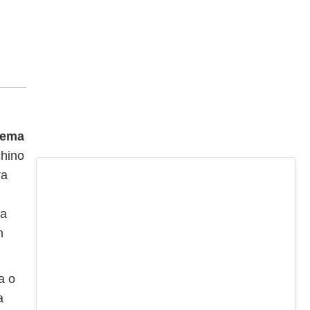
rema
chino
ra
 a
n
a o
a