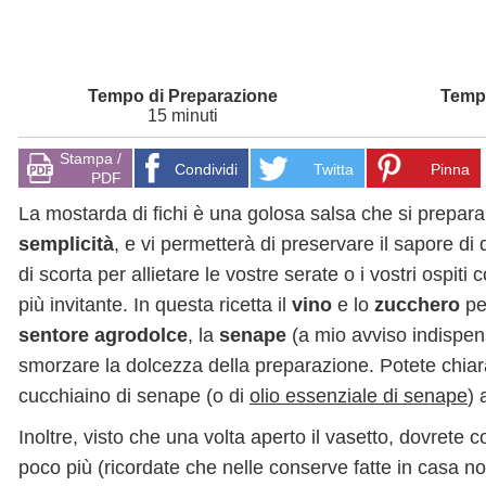
15 minuti
Stampa /
Condividi
Twitta
Pinna
PDF
La mostarda di fichi è una golosa salsa che si prepara
semplicità
, e vi permetterà di preservare il sapore di
di scorta per allietare le vostre serate o i vostri ospit
più invitante. In questa ricetta il
vino
e lo
zucchero
pe
sentore agrodolce
, la
senape
(a mio avviso indispen
smorzare la dolcezza della preparazione. Potete chiara
cucchiaino di senape (o di
olio essenziale di senape
) 
Inoltre, visto che una volta aperto il vasetto, dovrete
poco più (ricordate che nelle conserve fatte in casa non