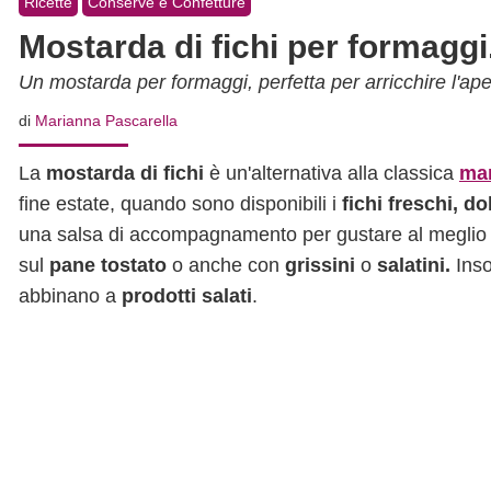
Ricette
Conserve e Confetture
Mostarda di fichi per formaggi. 
Un mostarda per formaggi, perfetta per arricchire l'aper
di
Marianna Pascarella
La
mostarda di fichi
è un'alternativa alla classica
mar
fine estate, quando sono disponibili i
fichi freschi, do
una salsa di accompagnamento per gustare al megli
sul
pane tostato
o anche con
grissini
o
salatini.
Inso
abbinano a
prodotti salati
.