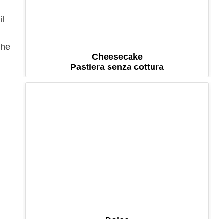
il
che
Cheesecake
Pastiera senza cottura