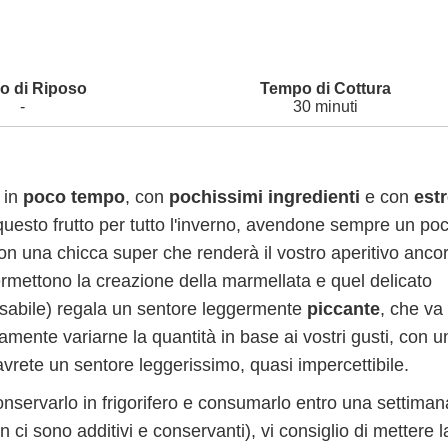
-
30 minuti
 in
poco tempo
, con
pochissimi ingredienti
e con
est
 questo frutto per tutto l'inverno, avendone sempre un po
i con una chicca super che renderà il vostro aperitivo anco
rmettono la creazione della marmellata e quel delicato
sabile) regala un sentore leggermente
piccante
, che va
mente variarne la quantità in base ai vostri gusti, con u
avrete un sentore leggerissimo, quasi impercettibile.
 conservarlo in frigorifero e consumarlo entro una settiman
 ci sono additivi e conservanti), vi consiglio di mettere l