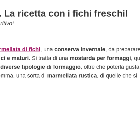
La ricetta con i fichi freschi!
itivo!
mellata di fichi
, una
conserva invernale
, da preparar
lci e maturi
. Si tratta di una
mostarda per formaggi
, qu
o
diverse tipologie di formaggio
, oltre che poterla gusta
mma, una sorta di
marmellata rustica
, di quelle che si