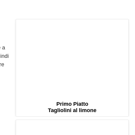
e a
indi
re
Primo Piatto
Tagliolini al limone