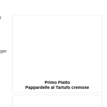
l
nger
Primo Piatto
Pappardelle al Tartufo cremose