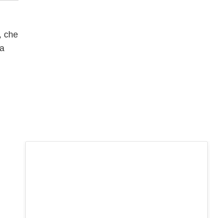
, che
ta