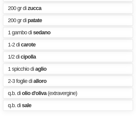
200 gr di
zucca
200 gr di
patate
1 gambo di
sedano
1-2 di
carote
1/2 di
cipolla
1 spicchio di
aglio
2-3 foglie di
alloro
q.b. di
olio d'oliva
(extravergine)
q.b. di
sale