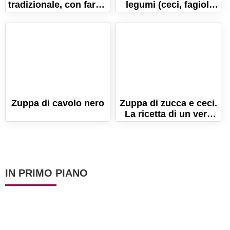
tradizionale, con farro,
legumi (ceci, fagioli
fagioli e ceci!
cannellini e borlotti).
Ricetta facile!
Zuppa di cavolo nero
Zuppa di zucca e ceci.
La ricetta di un vero
comfort food!
IN PRIMO PIANO