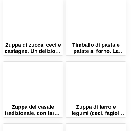
Zuppa di zucca, ceci e
Timballo di pasta e
castagne. Un delizioso
patate al forno. La
comfort food
ricetta di un vero
autunnale!
comfort food!
Zuppa del casale
Zuppa di farro e
tradizionale, con farro,
legumi (ceci, fagioli
fagioli e ceci!
cannellini e borlotti).
Ricetta facile!