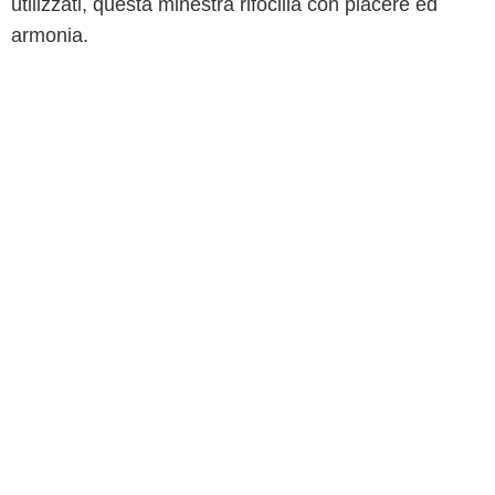
utilizzati, questa minestra rifocilla con piacere ed
armonia.