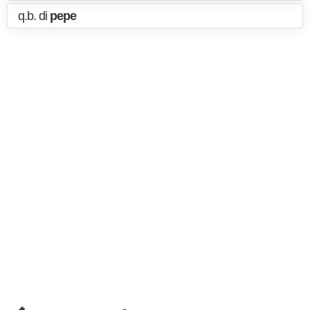
q.b. di
pepe