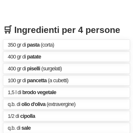
🛒 Ingredienti per 4 persone
350 gr di
pasta
(corta)
400 gr di
patate
400 gr di
piselli
(surgelati)
100 gr di
pancetta
(a cubetti)
1,5 l di
brodo vegetale
q.b. di
olio d'oliva
(extravergine)
1/2 di
cipolla
q.b. di
sale