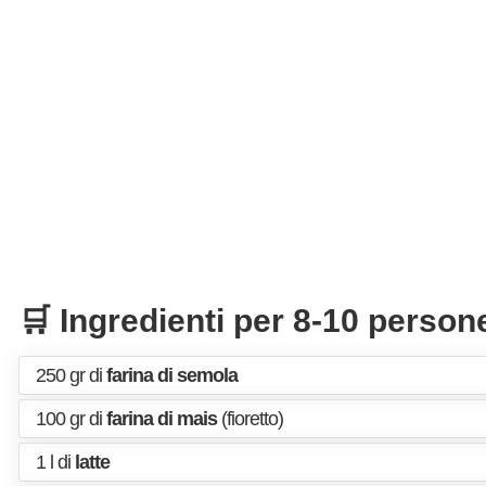
🛒 Ingredienti per 8-10 person
250 gr di
farina di semola
100 gr di
farina di mais
(fioretto)
1 l di
latte