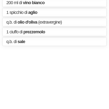
200 ml di
vino bianco
1 spicchio di
aglio
q.b. di
olio d'oliva
(extravergine)
1 ciuffo di
prezzemolo
q.b. di
sale