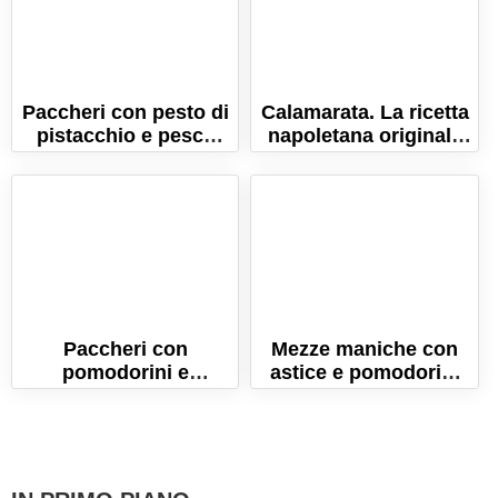
Paccheri con pesto di
Calamarata. La ricetta
pistacchio e pesce
napoletana originale
spada. Ricetta della
per farla a casa!
tradizione siciliana!
Paccheri con
Mezze maniche con
pomodorini e
astice e pomodorini
stracciatella al
gialli
profumo di arancia