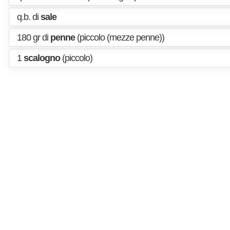
q.b. di
sale
180 gr di
penne
(piccolo (mezze penne))
1
scalogno
(piccolo)