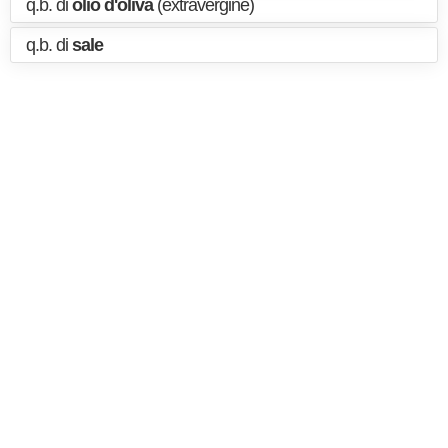
q.b. di
olio d'oliva
(extravergine)
q.b. di
sale