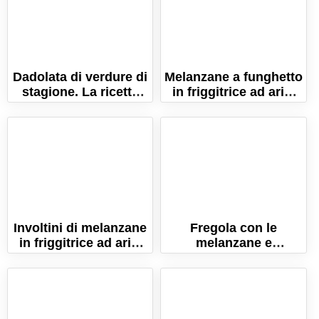
Dadolata di verdure di
Melanzane a funghetto
stagione. La ricetta
in friggitrice ad aria.
per un piatto di
La ricetta leggera e
benessere!
gustosa!
Involtini di melanzane
Fregola con le
in friggitrice ad aria.
melanzane e
La ricetta light!
pomodorini. La ricetta
sarda!