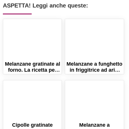
ASPETTA! Leggi anche queste:
Melanzane gratinate al
Melanzane a funghetto
forno. La ricetta per
in friggitrice ad aria.
farle semplici e
La ricetta leggera e
sfiziose!
gustosa!
Cipolle gratinate
Melanzane a