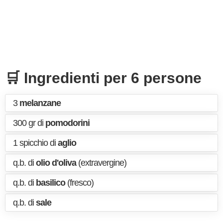
🛒 Ingredienti per 6 persone
3
melanzane
300 gr di
pomodorini
1 spicchio di
aglio
q.b. di
olio d'oliva
(extravergine)
q.b. di
basilico
(fresco)
q.b. di
sale