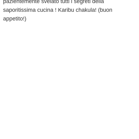
pazientemente svelato tutti i segreti della
saporitissima cucina ! Karibu chakula! (buon
appetito!)