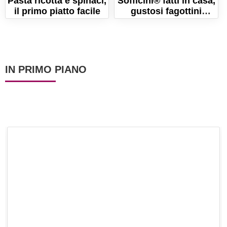
Pasta ricotta e spinaci,
Sofficini® fatti in casa,
il primo piatto facile
gustosi fagottini
ripieni al formaggio
IN PRIMO PIANO