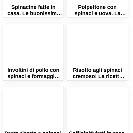
Spinacine fatte in
Polpettone con
casa. Le buonissime
spinaci e uova. La
cotolette di pollo e
ricetta per farlo
spinaci!
morbido e succoso!
Involtini di pollo con
Risotto agli spinaci
spinaci e formaggio.
cremoso! La ricetta
La ricetta per farli
facile e veloce!
morbidissimi!