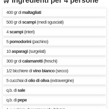
🛒 Ingredienti per 4 persone
400 gr di
maltagliati
500 gr di
scampi
(medi sgusciati)
4
scampi
(interi)
5
pomodorini
(pachino)
10
asparagi
(surgelati)
300 gr di
calamaretti
(freschi)
1/2 bicchiere di
vino bianco
(secco)
5 cucchiai di
olio di oliva
(extravergine)
q.b. di
sale
q.b. di
pepe