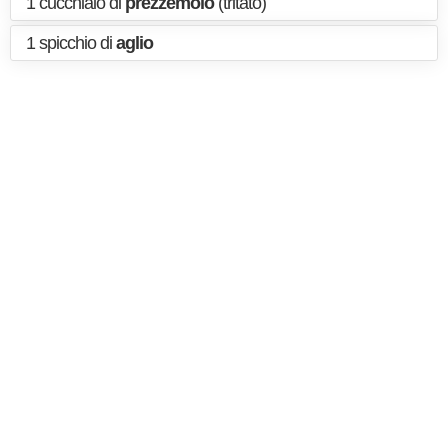
1 cucchiaio di
prezzemolo
(tritato)
1 spicchio di
aglio