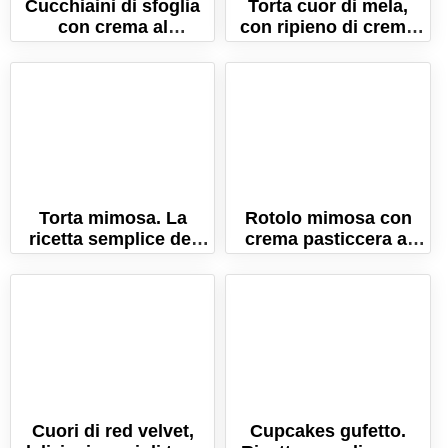
Cucchiaini di sfoglia
Torta cuor di mela,
con crema al
con ripieno di crema
formaggio e salmone
pasticcera!
Torta mimosa. La
Rotolo mimosa con
ricetta semplice del
crema pasticcera al
dolce simbolo della
limone. La ricetta per
festa della donna
la festa della donna
Cuori di red velvet,
Cupcakes gufetto.