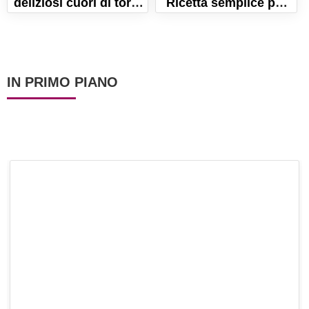
deliziosi cuori di torta
Ricetta semplice per
con cioccolato bianco!
un dolce di Halloween!
IN PRIMO PIANO