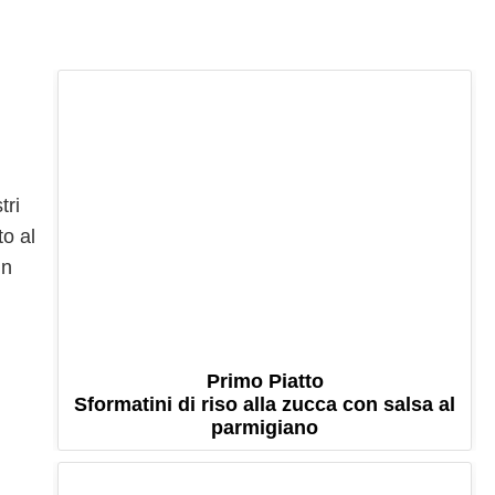
tri
o al
un
Primo Piatto
Sformatini di riso alla zucca con salsa al
parmigiano