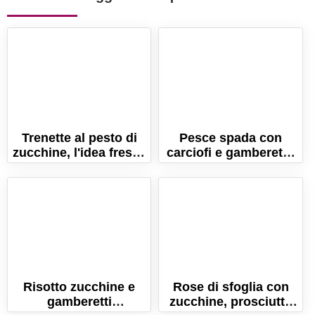
Trenette al pesto di
Pesce spada con
zucchine, l'idea fresca
carciofi e gamberetti:
per l'estate!
un secondo piatto
sano ed equilibrato!
Risotto zucchine e
Rose di sfoglia con
gamberetti
zucchine, prosciutto