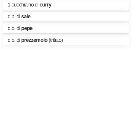
1 cucchiaino di
curry
q.b. di
sale
q.b. di
pepe
q.b. di
prezzemolo
(tritato)