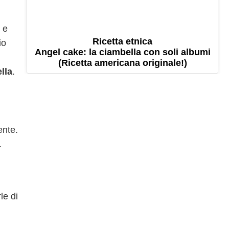
 e
Ricetta etnica
io
Angel cake: la ciambella con soli albumi
(Ricetta americana originale!)
lla
.
ente.
.
le di