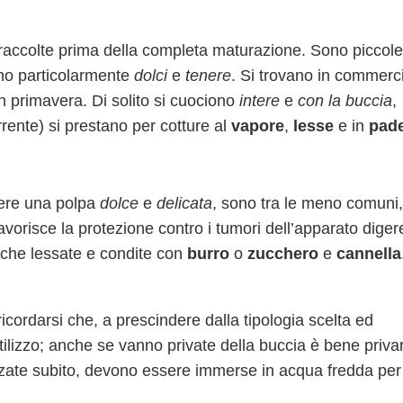
 raccolte prima della completa maturazione. Sono piccole
ono particolarmente
dolci
e
tenere
. Si trovano in commerc
in primavera. Di solito si cuociono
intere
e
con la buccia
,
ente) si prestano per cotture al
vapore
,
lesse
e in
pade
avere una polpa
dolce
e
delicata
, sono tra le meno comuni,
avorisce la protezione contro i tumori dell’apparato diger
che lessate e condite con
burro
o
zucchero
e
cannella
icordarsi che, a prescindere dalla tipologia scelta ed
tilizzo; anche se vanno private della buccia è bene privar
tilizzate subito, devono essere immerse in acqua fredda per