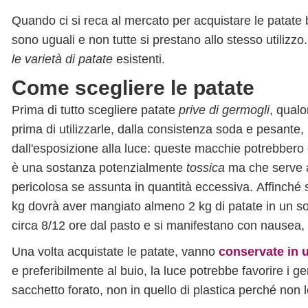
Quando ci si reca al mercato per acquistare le patate b
sono uguali e non tutte si prestano allo stesso utiliz
le varietà di patate
esistenti.
Come scegliere le patate
Prima di tutto scegliere patate
prive di germogli
, qualo
prima di utilizzarle, dalla consistenza soda e pesant
dall'esposizione alla luce: queste macchie potrebbero
è una sostanza potenzialmente
tossica
ma che serve a 
pericolosa se assunta in quantità eccessiva. Affinché s
kg dovrà aver mangiato almeno 2 kg di patate in un so
circa 8/12 ore dal pasto e si manifestano con nausea, 
Una volta acquistate le patate, vanno
conservate in u
e preferibilmente al buio, la luce potrebbe favorire i g
sacchetto forato, non in quello di plastica perché non l