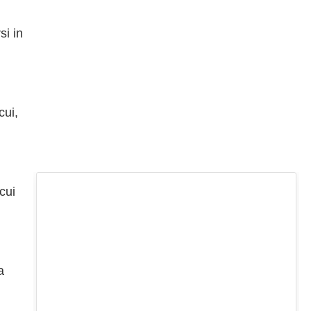
si in
cui,
 cui
a