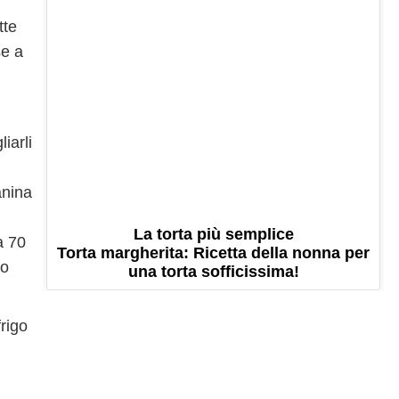
tte
se a
iarli
anina
La torta più semplice
a 70
Torta margherita: Ricetta della nonna per
po
una torta sofficissima!
frigo