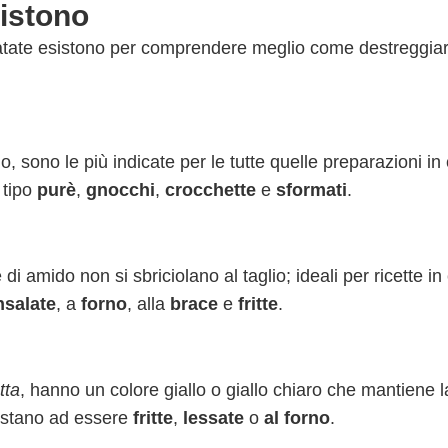
sistono
 patate esistono per comprendere meglio come destreggiar
, sono le più indicate per le tutte quelle preparazioni in 
 tipo
purè
,
gnocchi
,
crocchette
e
sformati
.
 di amido non si sbriciolano al taglio; ideali per ricette in
nsalate
, a
forno
, alla
brace
e
fritte
.
tta
, hanno un colore giallo o giallo chiaro che mantiene l
restano ad essere
fritte
,
lessate
o
al forno
.