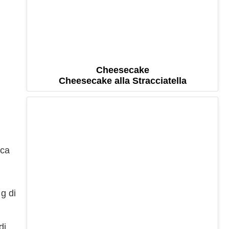
Cheesecake
Cheesecake alla Stracciatella
ica
 g di
di