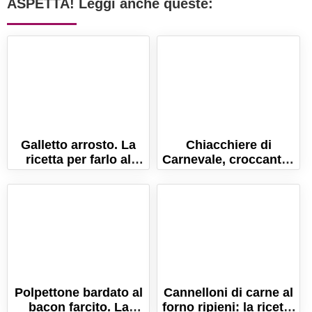
ASPETTA! Leggi anche queste:
Galletto arrosto. La
Chiacchiere di
ricetta per farlo al
Carnevale, croccanti e
forno con le patate!
friabili. La ricetta
originale.
Polpettone bardato al
Cannelloni di carne al
bacon farcito. La
forno ripieni: la ricetta