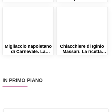
ricetta per farlo
con la besciamella!
gustoso con bacon!
Migliaccio napoletano
Chiacchiere di Iginio
di Carnevale. La
Massari. La ricetta
ricetta originale
delle chiacchiere mille
perfetta!
bolle!
IN PRIMO PIANO