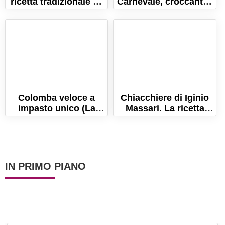
ricetta tradizionale e i
Carnevale, croccanti e
segreti per farla
friabili. La ricetta
perfetta!
originale.
Colomba veloce a
Chiacchiere di Iginio
impasto unico (La
Massari. La ricetta
ricetta per un lievitato
delle chiacchiere mille
sofficissimo!)
bolle!
IN PRIMO PIANO