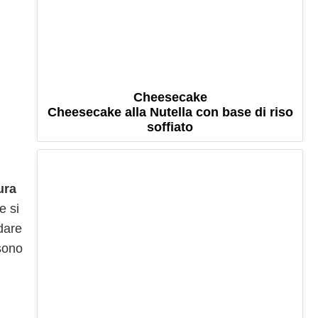
Cheesecake
Cheesecake alla Nutella con base di riso
soffiato
ura
e si
dare
sono