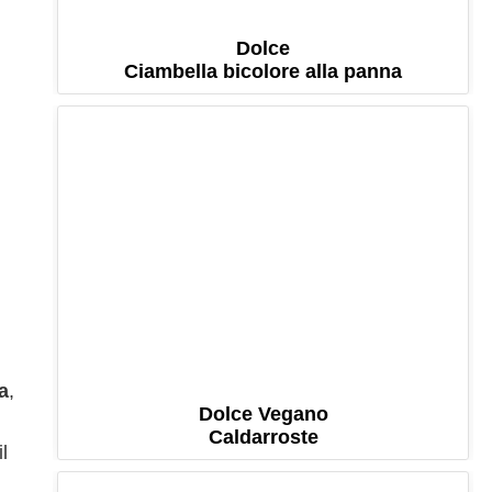
Dolce
Ciambella bicolore alla panna
a
,
Dolce Vegano
Caldarroste
l