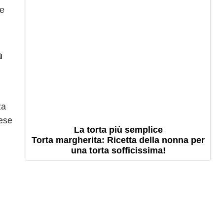
re
ù
za
mese
La torta più semplice
Torta margherita: Ricetta della nonna per
una torta sofficissima!