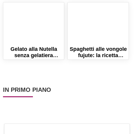
Gelato alla Nutella
Spaghetti alle vongole
senza gelatiera
fujute: la ricetta
(Pronto in 5 minuti!)
napoletana di
La ricetta semplice
Eduardo!
IN PRIMO PIANO