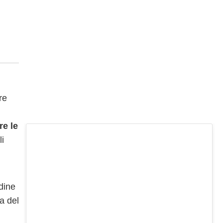
re
re le
li
ndine
a del