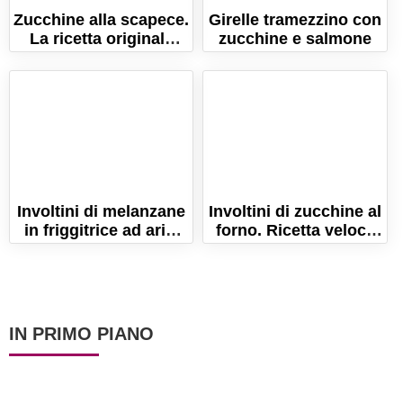
Zucchine alla scapece.
Girelle tramezzino con
La ricetta originale
zucchine e salmone
napoletana!
Involtini di melanzane
Involtini di zucchine al
in friggitrice ad aria.
forno. Ricetta veloce
La ricetta light!
per fare i rotolini
sfiziosi!
IN PRIMO PIANO